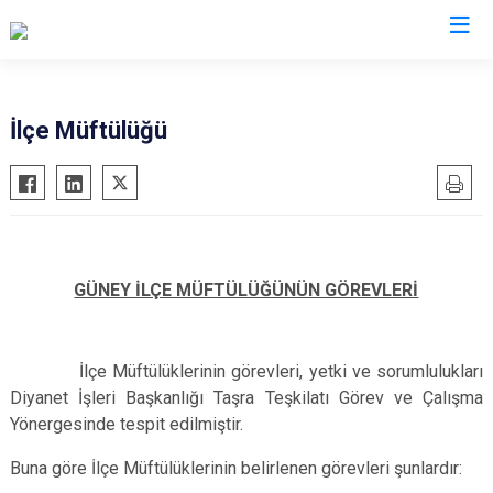
Denizli
İlçe Müftülüğü
Acıpayam
Çardak
Pamukkale
Çivril
Babadağ
Güney
Baklan
Honaz
GÜNEY İLÇE MÜFTÜLÜĞÜNÜN GÖREVLERİ
Bekilli
Kale
Beyağaç
Sarayköy
İlçe Müftülüklerinin görevleri, yetki ve sorumlulukları
Bozkurt
Serinhisar
Diyanet İşleri Başkanlığı Taşra Teşkilatı Görev ve Çalışma
Buldan
Tavas
Yönergesinde tespit edilmiştir.
Çal
Merkezefendi
Buna göre İlçe Müftülüklerinin belirlenen görevleri şunlardır:
Çameli