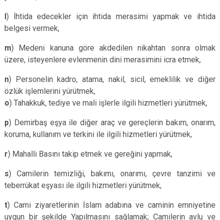
l
) İhtida edecekler için ihtida merasimi yapmak ve ihtida
belgesi vermek,
m
) Medeni kanuna göre akdedilen nikahtan sonra olmak
üzere, isteyenlere evlenmenin dini merasimini icra etmek,
n
) Personelin kadro, atama, nakil, sicil, emeklilik ve diğer
özlük işlemlerini yürütmek,
o
) Tahakkuk, tediye ve mali işlerle ilgili hizmetleri yürütmek,
p
) Demirbaş eşya ile diğer araç ve gereçlerin bakım, onarım,
koruma, kullanım ve terkini ile ilgili hizmetleri yürütmek,
r
) Mahalli Basını takip etmek ve gereğini yapmak,
s
) Camilerin temizliği, bakımı, onarımı, çevre tanzimi ve
teberrükat eşyası ile ilgili hizmetleri yürütmek,
t
) Cami ziyaretlerinin İslam adabına ve caminin emniyetine
uygun bir şekilde Yapılmasını sağlamak; Camilerin avlu ve