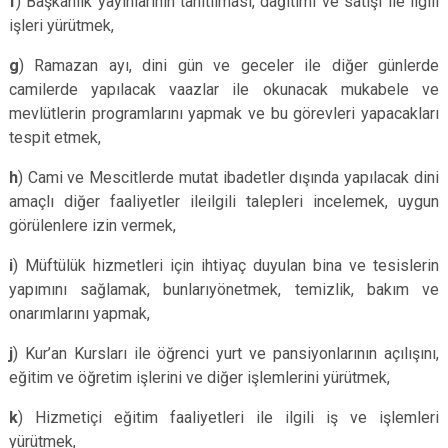
f
) Başkanlık yayınlarının tanıtılması, dağıtımı ve satışı ile ilgili
işleri yürütmek,
g
) Ramazan ayı, dini gün ve geceler ile diğer günlerde
camilerde yapılacak vaazlar ile okunacak mukabele ve
mevlütlerin programlarını yapmak ve bu görevleri yapacakları
tespit etmek,
h
) Cami ve Mescitlerde mutat ibadetler dışında yapılacak dini
amaçlı diğer faaliyetler ileilgili talepleri incelemek, uygun
görülenlere izin vermek,
i
) Müftülük hizmetleri için ihtiyaç duyulan bina ve tesislerin
yapımını sağlamak, bunlarıyönetmek, temizlik, bakım ve
onarımlarını yapmak,
j
) Kur’an Kursları ile öğrenci yurt ve pansiyonlarının açılışını,
eğitim ve öğretim işlerini ve diğer işlemlerini yürütmek,
k
) Hizmetiçi eğitim faaliyetleri ile ilgili iş ve işlemleri
yürütmek,