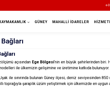
e-D
KAYMAKAMLIK
GÜNEY
MAHALLİ İDARELER
HİZMET
Denizli
 Bağları
ağları
üzölçümü açısından
Ege Bölgesi
‘nin en büyük şehirlerinden biri. H
Acıpayam
 modelleri ile ülkemizin gelişimine ve üretimine katkıda bulunuyor.
Pamukkale
 Uşak ile sınırında bulunan Güney ilçesi, deniz seviyesinden 850 met
Babadağ
kıllı toprağıyla şaraplık üzüm yetiştirmek için ülkemizde en uygun 
Baklan
Bekilli
Beyağaç