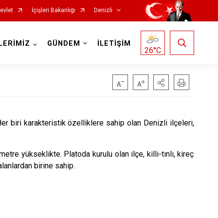
evlet
İçişleri Bakanlığı
Denizli
LERİMİZ
GÜNDEM
İLETİŞİM
26
°C
er biri karakteristik özelliklere sahip olan Denizli ilçeleri,
Çardak
Çivril
re yükseklikte. Platoda kurulu olan ilçe, killi-tınlı, kireç
Güney
alanlardan birine sahip.
Honaz
Kale
Sarayköy