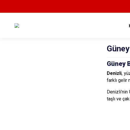
Güney
Güney B
Denizli
, y
farklı gelir
Denizli’nin
taşlı ve ça