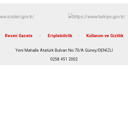
Bozkurt
Buldan
Çal
Çameli
Resmi Gazete
Erişilebilirlik
Kullanım ve Gizlilik
Yeni Mahalle Atatürk Bulvarı No:70/A Güney/DENİZLİ
0258 451 2002